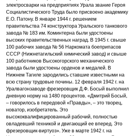
электросварки на предприятиях Урала звание Героя
Социалистического Труда было присвоено академику
Е.О. Патону. В январе 1944 г. решением
правительства 74 конструктора Уральского танкового
завода № 183 им. Коминтерна были удостоены
высоких правительственных наград. В 1945 г. свыше
100 рабочих завода № 56 Наркомата боеприпасов
СССР (Нижнетагильский химический завод) и свыше
100 работников Высокогорского механического
завода были удостоены орденов и медалей. В
Нижнем Тагиле зародились ставшие известными на
всю страну трудовые почины. 12 февраля 1942 г. на
Уралвагонзаводе фрезеровщик Д.Ф. Босый выполнил
дневную норму на 1480 процентов. «Дмитрий Босый,
– говорилось в передовой «Правды», – это творец,
новатор, изобретатель. Это
высококвалифицированный рабочий, полностью
овладевший техникой и двигающий ее вперед. Это
фрезеровщик-виртуоз». Уже в марте 1942 г. на