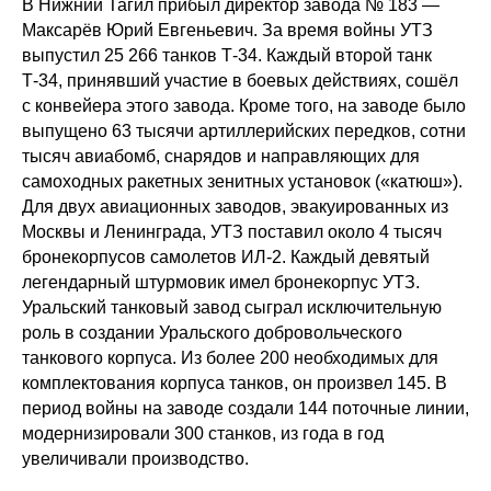
В Нижний Тагил прибыл директор завода № 183 —
Максарёв Юрий Евгеньевич. За время войны УТЗ
выпустил 25 266 танков Т-34. Каждый второй танк
Т-34, принявший участие в боевых действиях, сошёл
с конвейера этого завода. Кроме того, на заводе было
выпущено 63 тысячи артиллерийских передков, сотни
тысяч авиабомб, снарядов и направляющих для
самоходных ракетных зенитных установок («катюш»).
Для двух авиационных заводов, эвакуированных из
Москвы и Ленинграда, УТЗ поставил около 4 тысяч
бронекорпусов самолетов ИЛ-2. Каждый девятый
легендарный штурмовик имел бронекорпус УТЗ.
Уральский танковый завод сыграл исключительную
роль в создании Уральского добровольческого
танкового корпуса. Из более 200 необходимых для
комплектования корпуса танков, он произвел 145. В
период войны на заводе создали 144 поточные линии,
модернизировали 300 станков, из года в год
увеличивали производство.