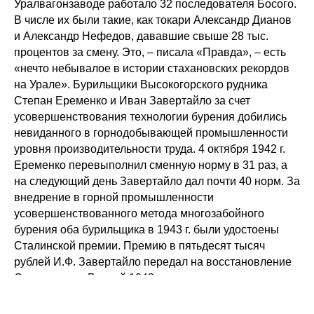
Уралвагонзаводе работало 32 последователя Босого.
В числе их были такие, как токари Александр Дианов
и Александр Нефедов, дававшие свыше 28 тыс.
процентов за смену. Это, – писала «Правда», – есть
«нечто небывалое в истории стахановских рекордов
на Урале». Бурильщики Высокогорского рудника
Степан Еременко и Иван Завертайло за счет
усовершенствования технологии бурения добились
невиданного в горнодобывающей промышленности
уровня производительности труда. 4 октября 1942 г.
Еременко перевыполнил сменную норму в 31 раз, а
на следующий день Завертайло дал почти 40 норм. За
внедрение в горной промышленности
усовершенствованного метода многозабойного
бурения оба бурильщика в 1943 г. были удостоены
Сталинской премии. Премию в пятьдесят тысяч
рублей И.Ф. Завертайло передал на восстановление
Сталинграда. Весной 1943 г. трудящиеся
Свердловской, Пермской и Челябинской областей
создали Уральский добровольческий танковый корпус.