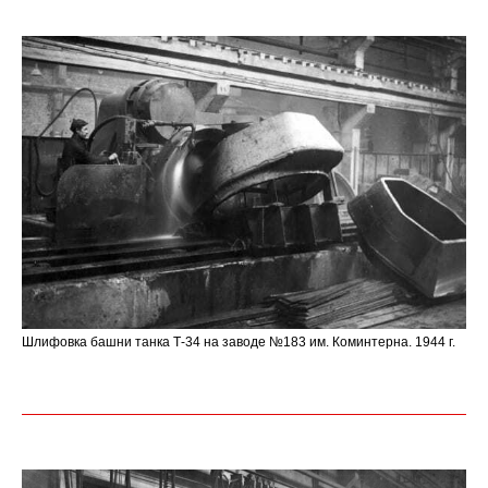
Шлифовка башни танка Т-34 на заводе №183 им. Коминтерна. 1944 г.