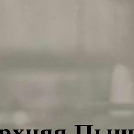
рхняя Пы