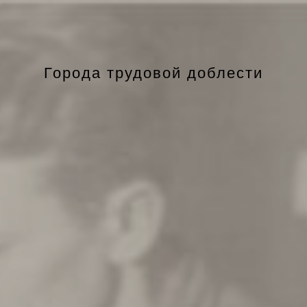
Города трудовой доблести